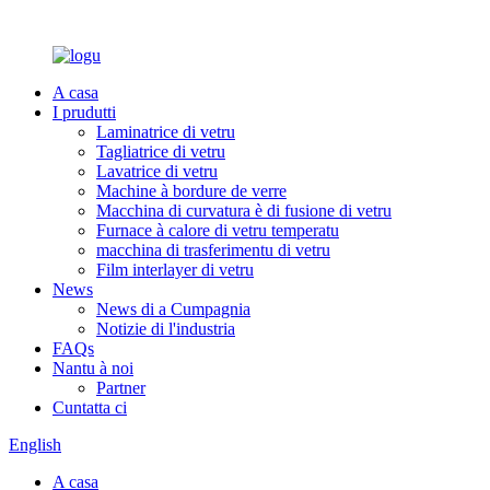
A casa
I prudutti
Laminatrice di vetru
Tagliatrice di vetru
Lavatrice di vetru
Machine à bordure de verre
Macchina di curvatura è di fusione di vetru
Furnace à calore di vetru temperatu
macchina di trasferimentu di vetru
Film interlayer di vetru
News
News di a Cumpagnia
Notizie di l'industria
FAQs
Nantu à noi
Partner
Cuntatta ci
English
A casa